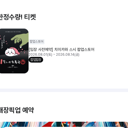
한정수량! 티켓
팝업스토어
[입장 사전예약] 치이카와 스시 팝업스토어
2026.08.01(토) ~ 2026.08.14(금)
팝업입장
매장픽업 예약