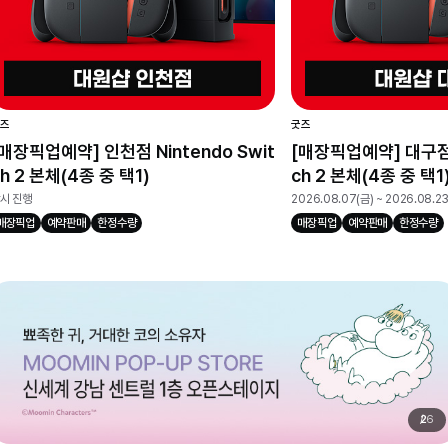
즈
굿즈
[매장픽업예약] 인천점 Nintendo Swit
[매장픽업예약] 대구점 N
h 2 본체(4종 중 택1)
ch 2 본체(4종 중 택1
시 진행
2026.08.07(금) ~ 2026.08.2
매장픽업
예약판매
한정수량
매장픽업
예약판매
한정수량
2
6