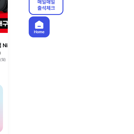
intendo Swit
)
3(일)