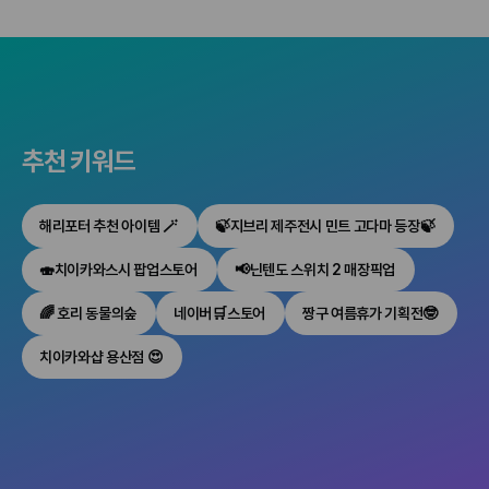
추천 키워드
해리포터 추천 아이템 🪄
🍃지브리 제주전시 민트 고다마 등장🍃
🍣치이카와스시 팝업스토어
📢닌텐도 스위치 2 매장픽업
🌈 호리 동물의숲
네이버🛒스토어
짱구 여름휴가 기획전🤓
치이카와샵 용산점 😍