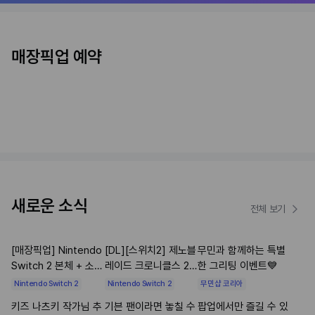
매장픽업
[매장픽업예약][스위치2] 오비탈스
매장픽업 예약
0원
새로운 소식
전체 보기
[매장픽업] Nintendo
[DL][스위치2] 제노블
무민과 함께하는 특별
Switch 2 본체 + 소프
레이드 크로니클스 2
한 그리팅 이벤트💙
트웨어 세트 예약 안내
스위치 2 에디션 업그
Nintendo Switch 2
Nintendo Switch 2
무민샵 코리아
레이드 패스
키즈 나츠키 작가님 추
기븐 팬이라면 놓칠 수
팝업에서만 즐길 수 있