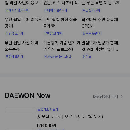
첨 리얼 사인회 응모
없는, 키즈 나츠키 작
는 무민 특별 이벤트🎁
안내🎸
가님 사인회
스페이스 갤러리아
스페이스 갤러리아
무민샵 코리아
무민 팝업 구매 리워드
무민 팝업 한정 상품
떡잎마을 주민 대축제
공개!
공개💙
OPEN!
무민샵 코리아
무민샵 코리아
짱구는 못말려
무민 팝업 사전 예약
여름방학 기념 인기 게
밀짚모자 일당과 함께,
오픈☁️✨
임 할인 프로모션!
kt wiz 어센틱 유니폼
공개⚾🏴‍☠️✨
무민샵 코리아
Nintendo Switch 2
원피스
DAEWON Now
대원샵에서 보기
스튜디오 지브리
[이웃집 토토로] 오르골(토토로의 낚시)
126,000원