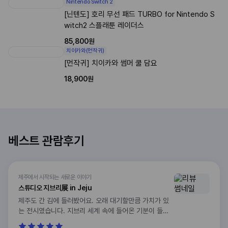
Nintendo Switch 2
[닌텐도] 호리 무선 패드 TURBO for Nintendo S
witch2 스플래툰 레이더스
85,800원
치이카와(먼작귀)
[먼작귀] 치이카와 썸머 쿨 담요
18,900원
베스트 관람후기
제주에서 시작되는 새로운 이야기
스튜디오 지브리展 in Jeju
제주도 간 김에 들러봤어요. 오래 대기할만큼 가치가 있
는 전시였습니다. 지브리 세계 속에 들어온 기분이 들어
서 나오기싫었어요ㅠ 전시끝나고 굿즈샵도 한정상품이랑