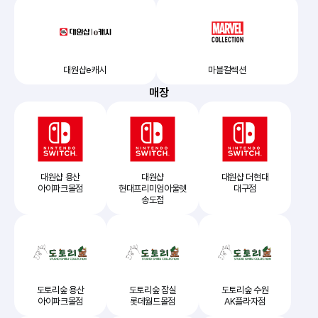
대원샵e캐시
마블컬렉션
매장
대원샵 용산
대원샵
대원샵 더현대
아이파크몰점
현대프리미엄아울렛
대구점
송도점
도토리숲 용산
도토리숲 잠실
도토리숲 수원
아이파크몰점
롯데월드몰점
AK플라자점