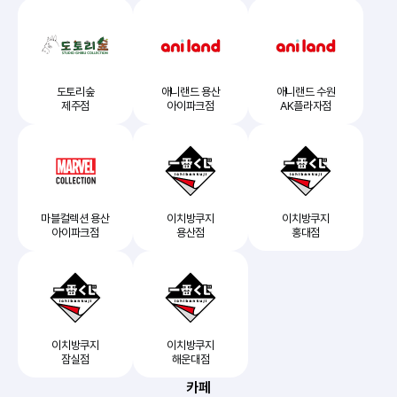
도토리숲
애니랜드 용산
애니랜드 수원
제주점
아이파크점
AK플라자점
마블컬렉션 용산
이치방쿠지
이치방쿠지
아이파크점
용산점
홍대점
이치방쿠지
이치방쿠지
잠실점
해운대점
카페