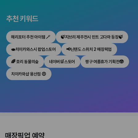
추천 키워드
해리포터 추천 아이템 🪄
🍃지브리 제주전시 민트 고다마 등장🍃
🍣치이카와스시 팝업스토어
📢닌텐도 스위치 2 매장픽업
🌈 호리 동물의숲
네이버🛒스토어
짱구 여름휴가 기획전🤓
치이카와샵 용산점 😍
매장픽업
[매장픽업예약][스위치2] 오비탈스
0원
매장픽업 예약