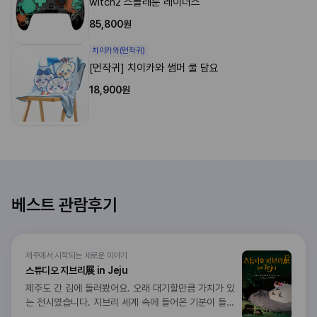
witch2 스플래툰 레이더스
85,800원
치이카와(먼작귀)
[먼작귀] 치이카와 썸머 쿨 담요
18,900원
베스트 관람후기
제주에서 시작되는 새로운 이야기
스튜디오 지브리展 in Jeju
제주도 간 김에 들러봤어요. 오래 대기할만큼 가치가 있
는 전시였습니다. 지브리 세계 속에 들어온 기분이 들어
서 나오기싫었어요ㅠ 전시끝나고 굿즈샵도 한정상품이랑