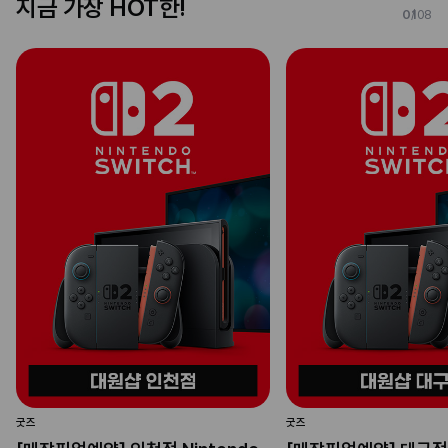
지금 가장 HOT한!
01
08
굿즈
굿즈