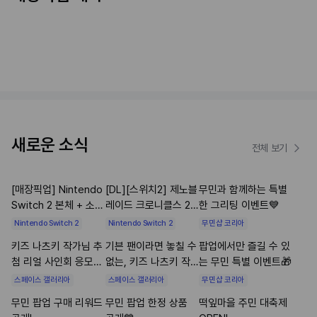
새로운 소식
전체 보기
[매장픽업] Nintendo
[DL][스위치2] 제노블
무민과 함께하는 특별
Switch 2 본체 + 소프
레이드 크로니클스 2
한 그리팅 이벤트💙
트웨어 세트 예약 안내
스위치 2 에디션 업그
Nintendo Switch 2
Nintendo Switch 2
무민샵 코리아
레이드 패스
키즈 나츠키 작가님 추
기븐 팬이라면 놓칠 수
팝업에서만 즐길 수 있
첨 리얼 사인회 응모
없는, 키즈 나츠키 작
는 무민 특별 이벤트🎁
안내🎸
가님 사인회
스페이스 갤러리아
스페이스 갤러리아
무민샵 코리아
무민 팝업 구매 리워드
무민 팝업 한정 상품
떡잎마을 주민 대축제