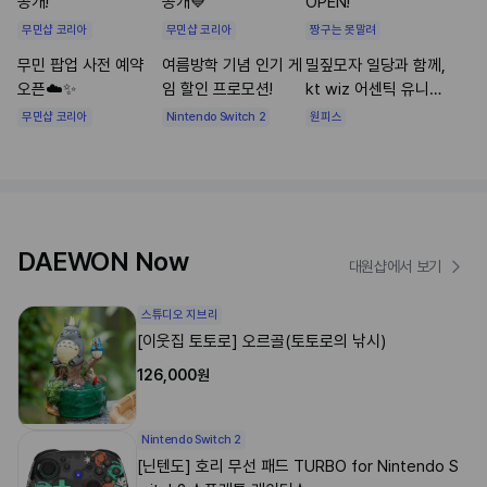
공개!
공개💙
OPEN!
무민샵 코리아
무민샵 코리아
짱구는 못말려
무민 팝업 사전 예약
여름방학 기념 인기 게
밀짚모자 일당과 함께,
오픈☁️✨
임 할인 프로모션!
kt wiz 어센틱 유니폼
공개⚾🏴‍☠️✨
무민샵 코리아
Nintendo Switch 2
원피스
DAEWON Now
대원샵에서 보기
스튜디오 지브리
[이웃집 토토로] 오르골(토토로의 낚시)
126,000원
Nintendo Switch 2
[닌텐도] 호리 무선 패드 TURBO for Nintendo S