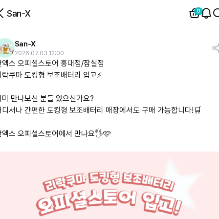
0
San-X
San-X
2026.07.03 12:00
산엑스 오피셜스토어 홍대점/잠실점
리락쿠마 도킹형 보조배터리 입고⚡
이미 만나보신 분들 있으신가요?
어디서나 간편한 도킹형 보조배터리 매장에서도 구매 가능합니다!🛒
산엑스 오피셜스토어에서 만나요🖐️🩷