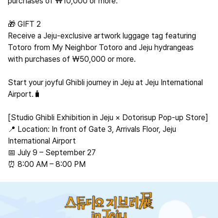
purchases of ₩10,000 or more.
🎁 GIFT 2
Receive a Jeju-exclusive artwork luggage tag featuring
Totoro from My Neighbor Totoro and Jeju hydrangeas
with purchases of ₩50,000 or more.
Start your joyful Ghibli journey in Jeju at Jeju International
Airport.🧳
[Studio Ghibli Exhibition in Jeju × Dotorisup Pop-up Store]
📍 Location: In front of Gate 3, Arrivals Floor, Jeju
International Airport
📅 July 9 – September 27
⏰ 8:00 AM – 8:00 PM