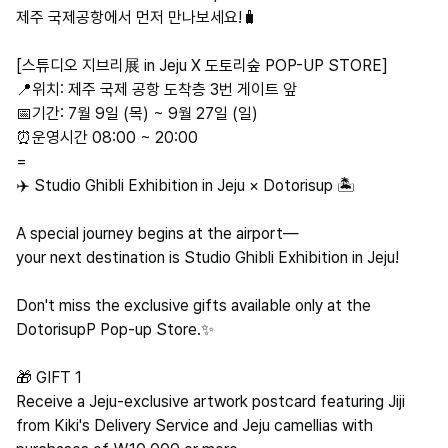
제주 국제공항에서 먼저 만나보세요!🧳
[스튜디오 지브리展 in Jeju X 도토리숲 POP-UP STORE]
📍위치: 제주 국제 공항 도착층 3번 게이트 앞
📅기간: 7월 9일 (목) ~ 9월 27일 (일)
⏰운영시간 08:00 ~ 20:00
=
✈️ Studio Ghibli Exhibition in Jeju × Dotorisup 🏝️
A special journey begins at the airport—
your next destination is Studio Ghibli Exhibition in Jeju!
Don't miss the exclusive gifts available only at the
DotorisupP Pop-up Store.✨
🎁 GIFT 1
Receive a Jeju-exclusive artwork postcard featuring Jiji
from Kiki's Delivery Service and Jeju camellias with